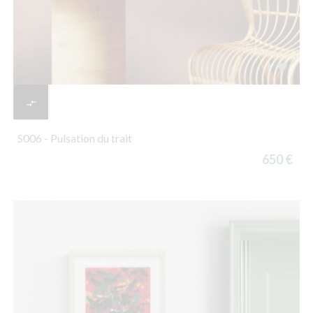


S006 - Pulsation du trait
650 €