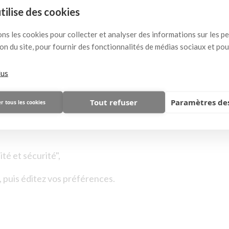
herait de bénéficier des services du site http://www.jjmar
utilise des cookies
s, nous vous invitons à paramétrer votre navigateur en tena
ons les cookies pour collecter et analyser des informations sur les 
ation du site, pour fournir des fonctionnalités de médias sociaux et po
 la désactivation des cookies, en fonction des principaux na
lus
Tout refuser
Paramètres des
r tous les cookies
té et sécurité",
, puis éditez vos préférences.