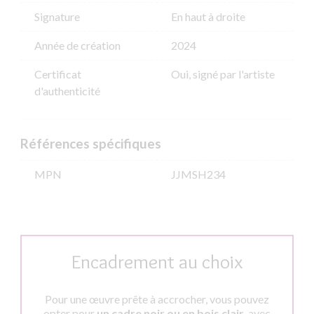
Signature
En haut à droite
Année de création
2024
Certificat
Oui, signé par l'artiste
d'authenticité
Références spécifiques
MPN
JJMSH234
Encadrement au choix
Pour une œuvre prête à accrocher, vous pouvez
opter pour
un cadre noir ou en bois clair
, avec