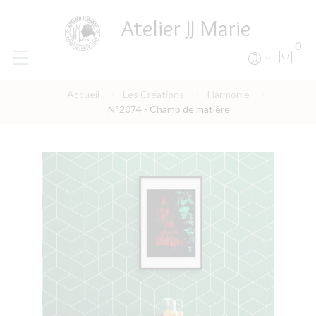
Atelier JJ Marie
0
Accueil
Les Créations
Harmonie
N°2074 - Champ de matière