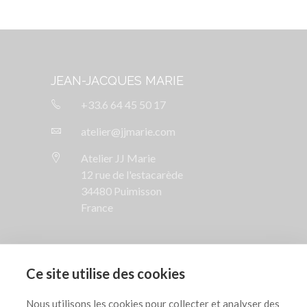
JEAN-JACQUES MARIE
+33.6 64 45 50 17
atelier@jjmarie.com
Atelier JJ Marie
12 rue de l'estacarède
34480 Puimisson
France
SUIVEZ NOUS

Ce site utilise des cookies
AIDE

Nous utilisons les cookies pour collecter et analyser des