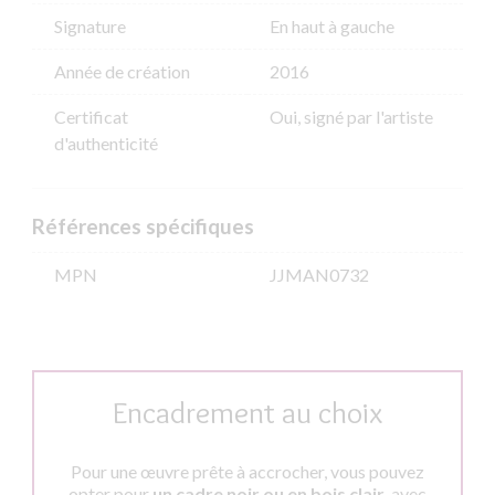
Signature
En haut à gauche
Année de création
2016
Certificat
Oui, signé par l'artiste
d'authenticité
Références spécifiques
MPN
JJMAN0732
Encadrement au choix
Pour une œuvre prête à accrocher, vous pouvez
opter pour
un cadre noir ou en bois clair
, avec