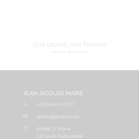
Une œuvre, une histoire
JEAN-JACQUES MARIE
+33.6 64 45 50 17
atelier@jjmarie.com
Atelier JJ Marie
12 rue de l'estacarède