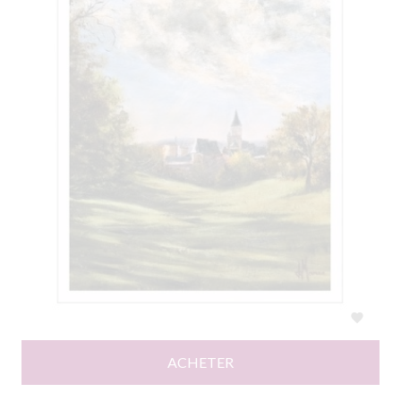

ACHETER