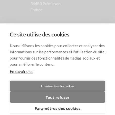
34480 Puimisson
France
SUIVEZ NOUS

Ce site utilise des cookies
AIDE

Nous utilisons les cookies pour collecter et analyser des
informations sur les performances et l'utilisation du site,
INFORMATIONS LÉGALES

pour fournir des fonctionnalités de médias sociaux et
pour améliorer le contenu.
En savoir plus
Copyright © Jean-Jacques Marie, artiste
Autoriser tous les cookies
peintre contemporain abstrait français -
Tout refuser
Membre de l'ADAGP - Tous droits réservés
Paramètres des cookies