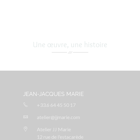
Une œuvre, une histoire
JEAN-JACQUES MARIE
+33.6 64 45 50 17
atelier@jjmarie.com
Atelier JJ Marie
12 rue de l'estacarède