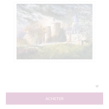

ACHETER