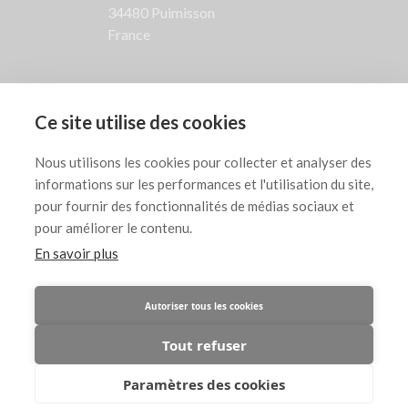
34480 Puimisson
France
SUIVEZ NOUS

Ce site utilise des cookies
AIDE

Nous utilisons les cookies pour collecter et analyser des
informations sur les performances et l'utilisation du site,
INFORMATIONS LÉGALES

pour fournir des fonctionnalités de médias sociaux et
pour améliorer le contenu.
En savoir plus
Copyright © Jean-Jacques Marie, artiste
Autoriser tous les cookies
peintre contemporain abstrait français -
Tout refuser
Membre de l'ADAGP - Tous droits réservés
Paramètres des cookies