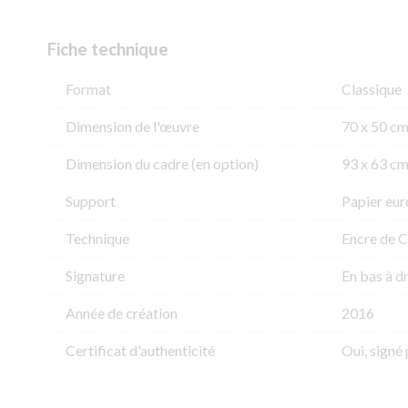
Fiche technique
Format
Classique
Dimension de l'​œuvre
70 x 50 c
Dimension du cadre (en option)
93 x 63 c
Support
Papier eur
Technique
Encre de C
Signature
En bas à d
Année de création
2016
Certificat d'authenticité
Oui, signé 