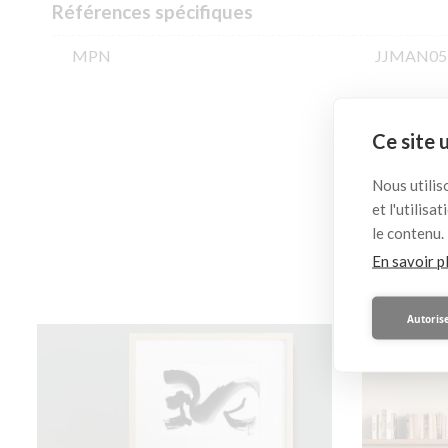
Références spécifiques
MPN
JJMAN05
Ce site 
Ceci
Nous utilis
et l'utilis
le contenu.
En savoir p
Autorise