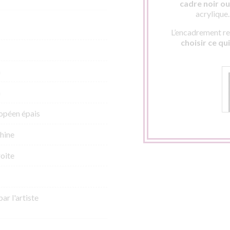
cadre noir ou 
acrylique
L’encadrement res
choisir ce qu
m
m
opéen épais
hine
roite
par l'artiste