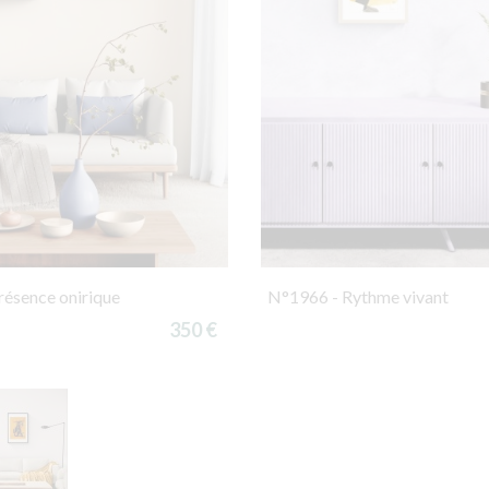
résence onirique
N°1966 - Rythme vivant
350 €