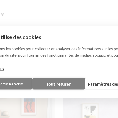
38
utilise des cookies
 pourrait vous plaire égal
ons les cookies pour collecter et analyser des informations sur les 
ation du site, pour fournir des fonctionnalités de médias sociaux et po
( 8 autres produits dans cette catégorie )
lus
Tout refuser
Paramètres des
r tous les cookies