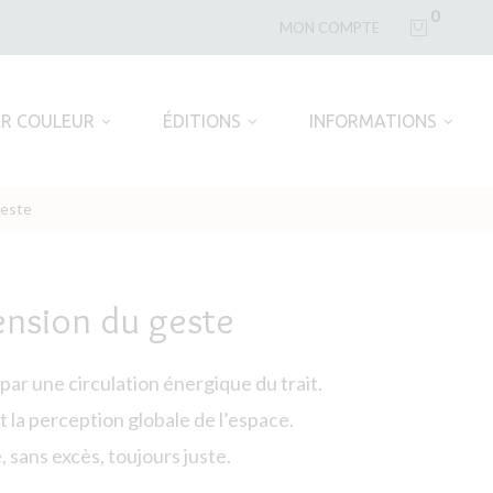
0
MON COMPTE
AR COULEUR
ÉDITIONS
INFORMATIONS
geste
ension du geste
ar une circulation énergique du trait.
 la perception globale de l’espace.
sans excès, toujours juste.