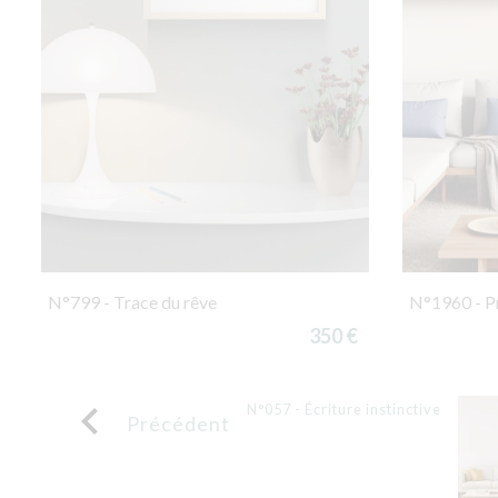
N°799 - Trace du rêve
N°1960 - P
350 €

N°057 - Écriture instinctive
Précédent