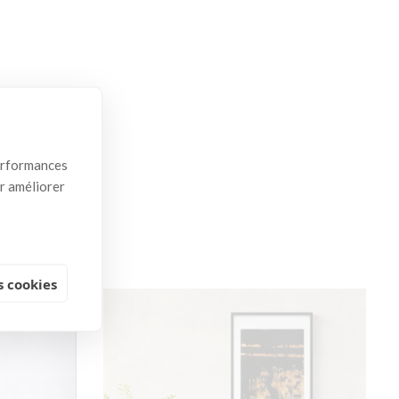
ement
performances
ur améliorer
 cookies