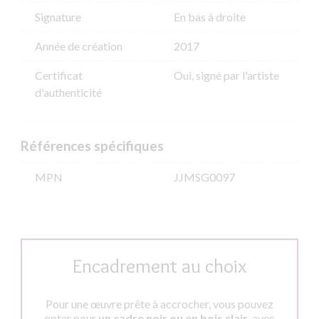
Signature
En bas à droite
Année de création
2017
Certificat
Oui, signé par l'artiste
d'authenticité
Références spécifiques
MPN
JJMSG0097
Encadrement au choix
Pour une œuvre prête à accrocher, vous pouvez
opter pour
un cadre noir ou en bois clair
, avec