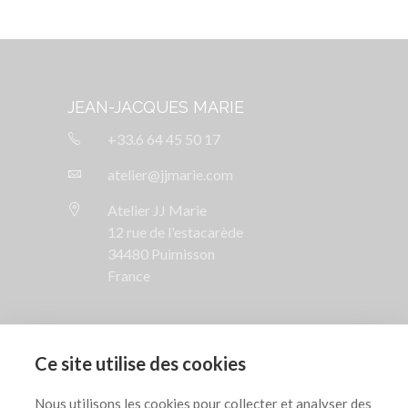
JEAN-JACQUES MARIE
+33.6 64 45 50 17
atelier@jjmarie.com
Atelier JJ Marie
12 rue de l'estacarède
34480 Puimisson
France
SUIVEZ NOUS

Ce site utilise des cookies
AIDE

Nous utilisons les cookies pour collecter et analyser des