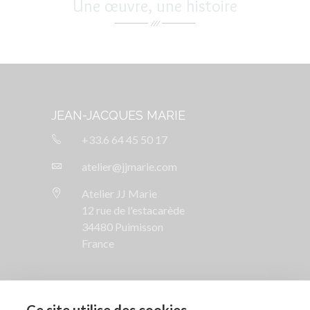
Une œuvre, une histoire
JEAN-JACQUES MARIE
+33.6 64 45 50 17
atelier@jjmarie.com
Atelier JJ Marie
12 rue de l'estacarède
34480 Puimisson
France
SUIVEZ NOUS
