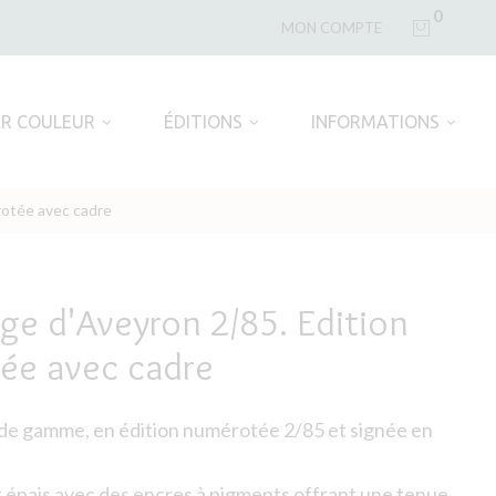
0
MON COMPTE
AR COULEUR
ÉDITIONS
INFORMATIONS
érotée avec cadre
lage d'Aveyron 2/85. Edition
ée avec cadre
 de gamme, en édition numérotée 2/85 et signée en
t épais avec des encres à pigments offrant une tenue