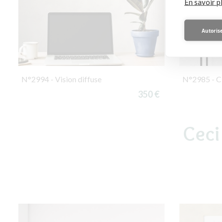
En savoir p
Autorise
N°2994 - Vision diffuse
N°2985 - Ci
350 €
Ceci