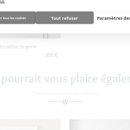
lus
Tout refuser
Paramètres des
r tous les cookies
rculation du geste
350 €
 pourrait vous plaire égal
( 8 autres produits dans cette catégorie )