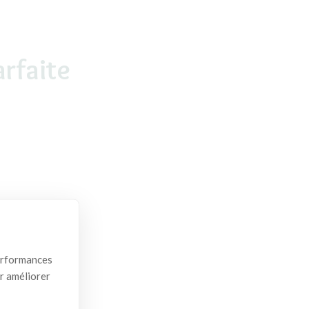
rfaite
performances
ur améliorer