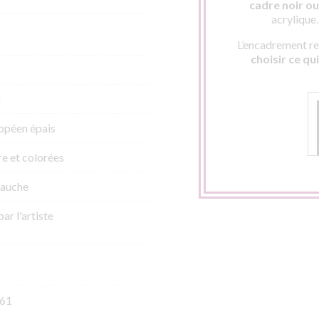
cadre noir ou 
acrylique
L’encadrement res
choisir ce qu
m
opéen épais
re et colorées
gauche
par l'artiste
61