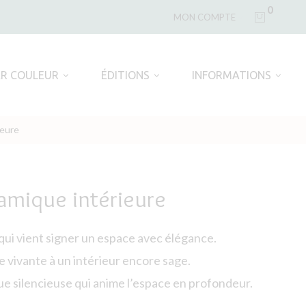
0
MON COMPTE
AR COULEUR
ÉDITIONS
INFORMATIONS
ieure
amique intérieure
qui vient signer un espace avec élégance.
e vivante à un intérieur encore sage.
ue silencieuse qui anime l’espace en profondeur.