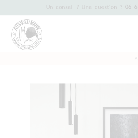
Un conseil ? Une question ?
06 6
A