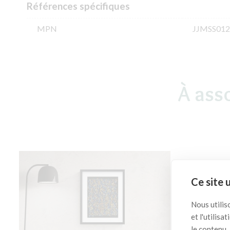
Références spécifiques
MPN
JJMSS012
À ass
Ce site 
Nous utilis
et l'utilis
le contenu.