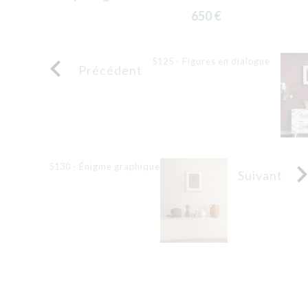
650 €

S125 - Figures en dialogue
Précédent
S130 - Énigme graphique
Suivant