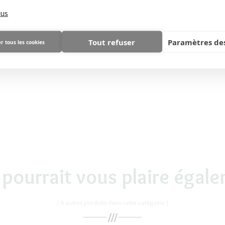
lus
Tout refuser
Paramètres des
r tous les cookies
 pourrait vous plaire égal
( 8 autres produits dans cette catégorie )