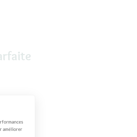
rfaite
performances
ur améliorer