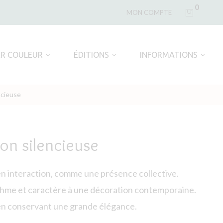
0
MON COMPTE
AR COULEUR
ÉDITIONS
INFORMATIONS
ncieuse
ion silencieuse
n interaction, comme une présence collective.
hme et caractère à une décoration contemporaine.
 en conservant une grande élégance.