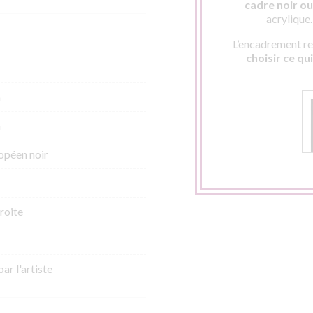
cadre noir ou 
acrylique
L’encadrement res
choisir ce qu
m
m
opéen noir
roite
par l'artiste