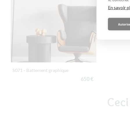
En savoir p
Autorise
S071 - Battement graphique
650 €
Ceci