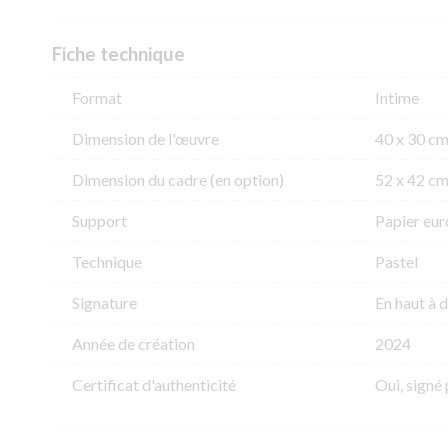
Fiche technique
Format
Intime
Dimension de l'​œuvre
40 x 30 c
Dimension du cadre (en option)
52 x 42 c
Support
Papier eur
Technique
Pastel
Signature
En haut à d
Année de création
2024
Certificat d'authenticité
Oui, signé 