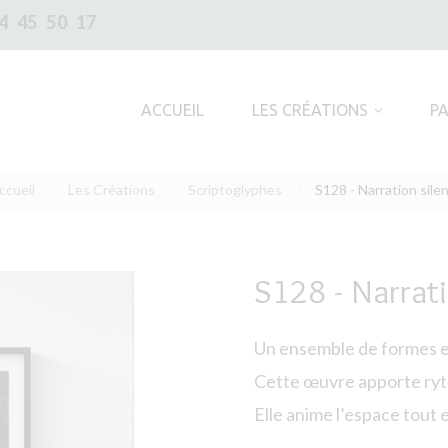
4 45 50 17
ACCUEIL
LES CRÉATIONS
P
ccueil
Les Créations
Scriptoglyphes
S128 - Narration sile
S128 - Narrat
Un ensemble de formes e
Cette œuvre apporte ryt
Elle anime l’espace tout