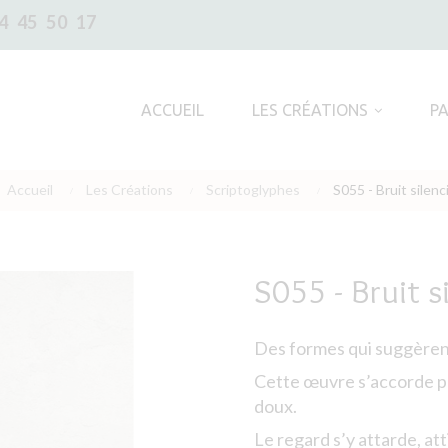
4 45 50 17
ACCUEIL
LES CRÉATIONS
P
Accueil
Les Créations
Scriptoglyphes
S055 - Bruit silenc
S055 - Bruit s
Des formes qui suggèrent
Cette œuvre s’accorde pa
doux.
Le regard s’y attarde, atti