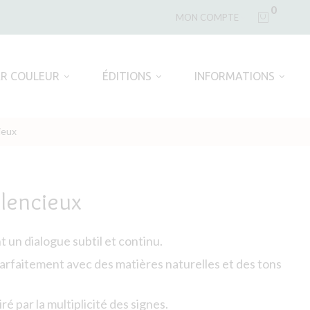
0
MON COMPTE
AR COULEUR
ÉDITIONS
INFORMATIONS
ieux
ilencieux
 un dialogue subtil et continu.
rfaitement avec des matières naturelles et des tons
ré par la multiplicité des signes.