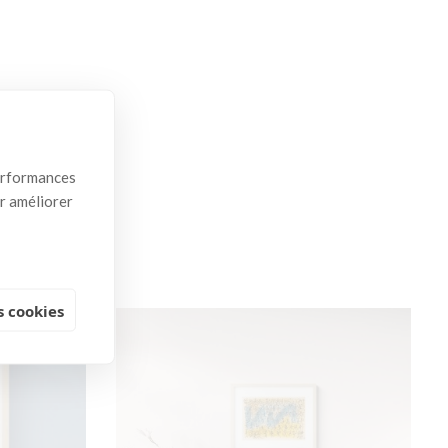
ement
performances
ur améliorer
 cookies