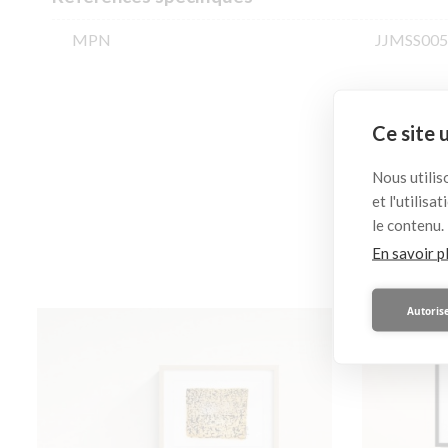
MPN
JJMSS005
Ce site 
Ceci
Nous utilis
et l'utilis
le contenu.
En savoir p
Autorise