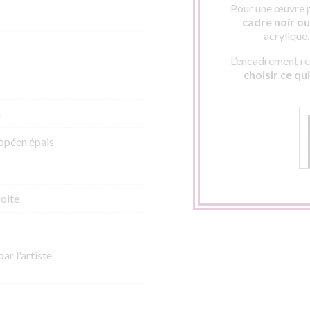
Pour une œuvre p
cadre noir ou 
acrylique
L’encadrement res
choisir ce qu
m
opéen épais
roite
par l'artiste