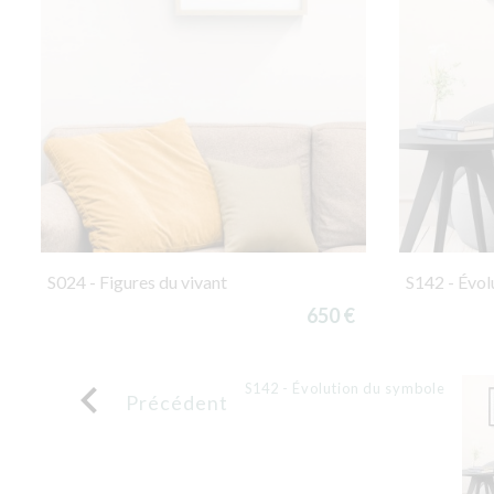
S024 - Figures du vivant
S142 - Évol
650 €

S142 - Évolution du symbole
Précédent