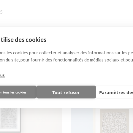
5
utilise des cookies
 pourrait vous plaire égal
ons les cookies pour collecter et analyser des informations sur les 
ation du site, pour fournir des fonctionnalités de médias sociaux et po
( 8 autres produits dans cette catégorie )
lus
Tout refuser
Paramètres des
r tous les cookies