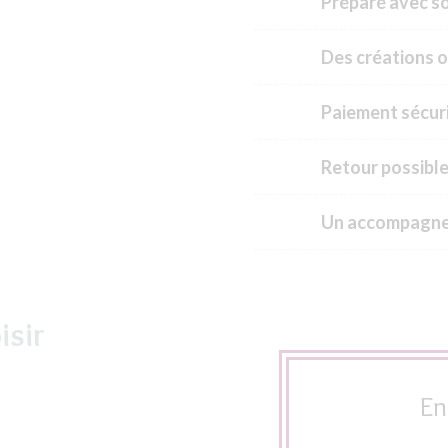
Préparé avec soi
Des créations o
Paiement sécuri
Retour possible
Un accompagne
isir
En