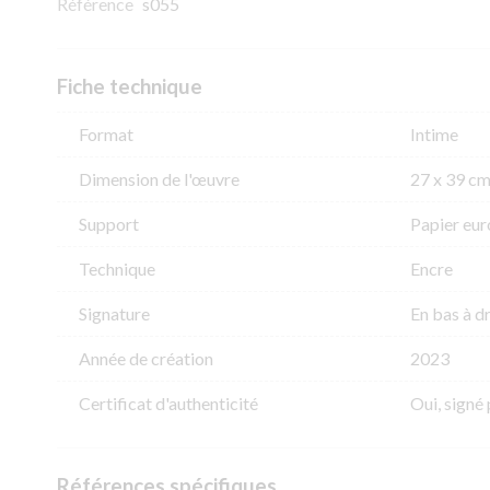
Référence
s055
Fiche technique
Format
Intime
Dimension de l'​œuvre
27 x 39 c
Support
Papier eur
Technique
Encre
Signature
En bas à d
Année de création
2023
Certificat d'authenticité
Oui, signé 
Références spécifiques