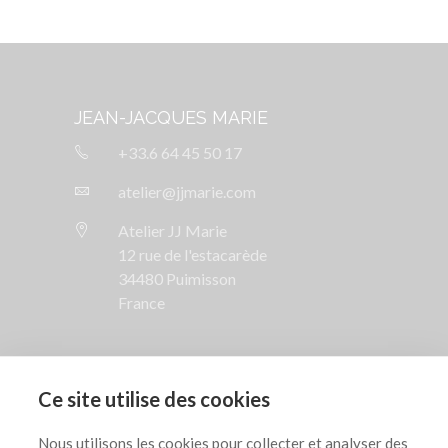
JEAN-JACQUES MARIE
+33.6 64 45 50 17
atelier@jjmarie.com
Atelier JJ Marie
12 rue de l'estacarède
34480 Puimisson
France
SUIVEZ NOUS

Ce site utilise des cookies
AIDE

Nous utilisons les cookies pour collecter et analyser des