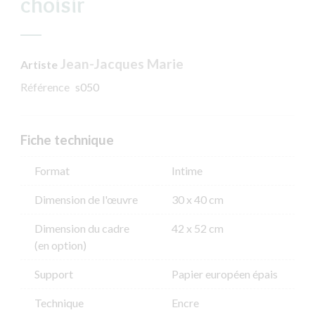
choisir
Jean-Jacques Marie
Artiste
Référence
s050
Fiche technique
Format
Intime
Dimension de l'​œuvre
30 x 40 cm
Dimension du cadre
42 x 52 cm
(en option)
Support
Papier européen épais
Technique
Encre