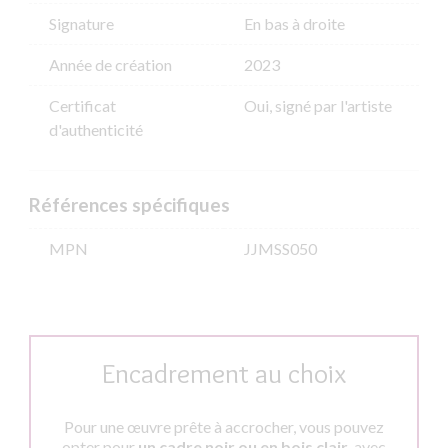
Signature
En bas à droite
Année de création
2023
Certificat
Oui, signé par l'artiste
d'authenticité
Références spécifiques
MPN
JJMSS050
Encadrement au choix
Pour une œuvre prête à accrocher, vous pouvez
opter pour
un cadre noir ou en bois clair
, avec