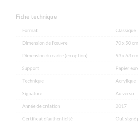
Fiche technique
Format
Classique
Dimension de l'​œuvre
70 x 50 c
Dimension du cadre (en option)
93 x 63 c
Support
Papier eur
Technique
Acrylique
Signature
Au verso
Année de création
2017
Certificat d'authenticité
Oui, signé 