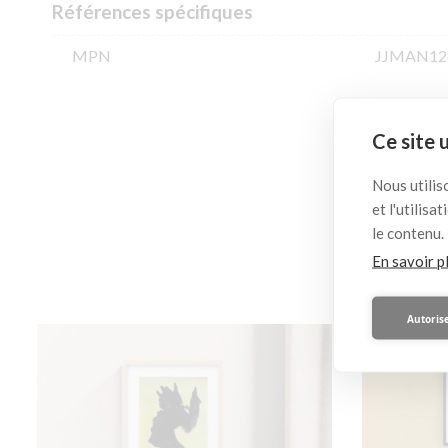
Références spécifiques
MPN
JJMAN12
Ce site 
Ceci
Nous utilis
et l'utilis
le contenu.
En savoir p
Autorise