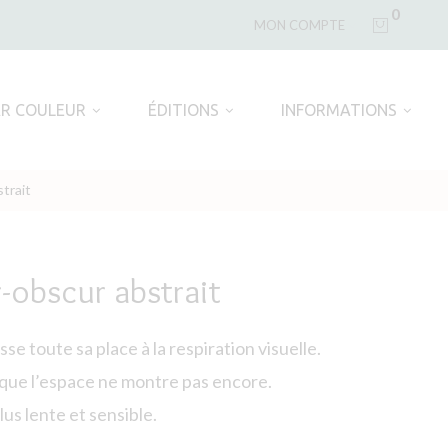
0
MON COMPTE
AR COULEUR
ÉDITIONS
INFORMATIONS
trait
-obscur abstrait
sse toute sa place à la respiration visuelle.
que l’espace ne montre pas encore.
lus lente et sensible.