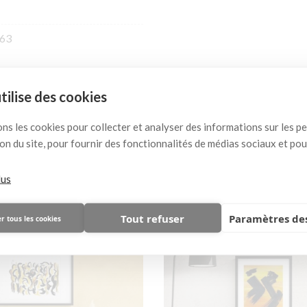
63
utilise des cookies
 pourrait vous plaire égal
ons les cookies pour collecter et analyser des informations sur les 
ation du site, pour fournir des fonctionnalités de médias sociaux et po
( 8 autres produits dans cette catégorie )
lus
Tout refuser
Paramètres des
r tous les cookies