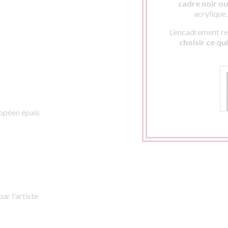
cadre noir ou 
acrylique
L’encadrement res
choisir ce qu
m
m
opéen épais
par l'artiste