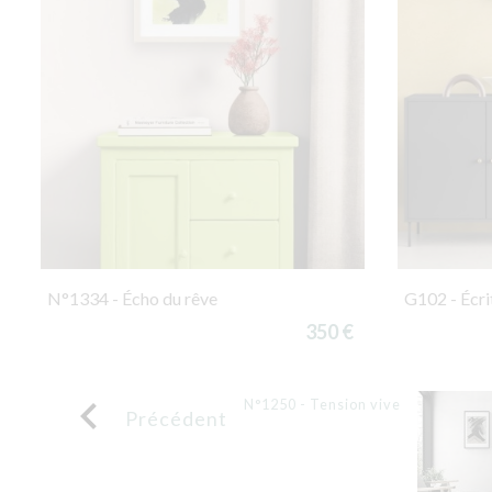
N°1334 - Écho du rêve
G102 - Écr
350 €

N°1250 - Tension vive
Précédent