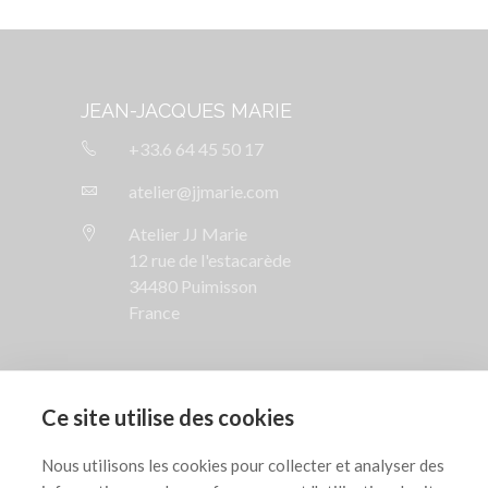
JEAN-JACQUES MARIE
+33.6 64 45 50 17
atelier@jjmarie.com
Atelier JJ Marie
12 rue de l'estacarède
34480 Puimisson
France
SUIVEZ NOUS

Ce site utilise des cookies
AIDE

Nous utilisons les cookies pour collecter et analyser des