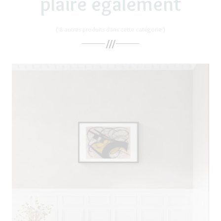
plaire également
( 8 autres produits dans cette catégorie )