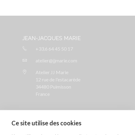
JEAN-JACQUES MARIE
+33.6 64 45 50 17
atelier@jjmarie.com
Atelier JJ Marie
12 rue de l'estacarède
34480 Puimisson
France
SUIVEZ NOUS

Ce site utilise des cookies
AIDE
