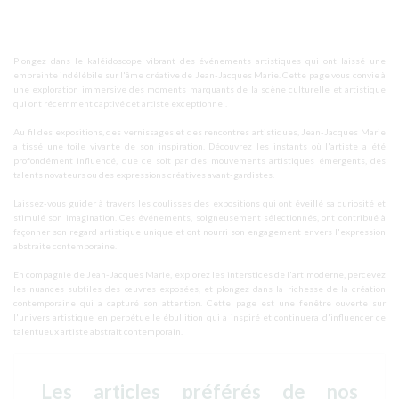
Plongez dans le kaléidoscope vibrant des événements artistiques qui ont laissé une
empreinte indélébile sur l'âme créative de Jean-Jacques Marie. Cette page vous convie à
une exploration immersive des moments marquants de la scène culturelle et artistique
qui ont récemment captivé cet artiste exceptionnel.
Au fil des expositions, des vernissages et des rencontres artistiques, Jean-Jacques Marie
a tissé une toile vivante de son inspiration. Découvrez les instants où l'artiste a été
profondément influencé, que ce soit par des mouvements artistiques émergents, des
talents novateurs ou des expressions créatives avant-gardistes.
Laissez-vous guider à travers les coulisses des expositions qui ont éveillé sa curiosité et
stimulé son imagination. Ces événements, soigneusement sélectionnés, ont contribué à
façonner son regard artistique unique et ont nourri son engagement envers l'expression
abstraite contemporaine.
En compagnie de Jean-Jacques Marie, explorez les interstices de l'art moderne, percevez
les nuances subtiles des œuvres exposées, et plongez dans la richesse de la création
contemporaine qui a capturé son attention. Cette page est une fenêtre ouverte sur
l'univers artistique en perpétuelle ébullition qui a inspiré et continuera d'influencer ce
talentueux artiste abstrait contemporain.
Les articles préférés de nos