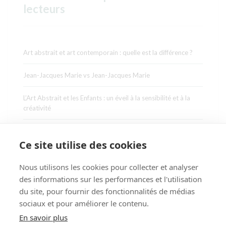
lecteurs
Art abstrait et art contemporain : quelle est la différence ?
Jean-Jacques Marie vs Jean-Jacques Marie
L’Art Abstrait et les Enfants : un éveil à la sensibilité et à la
créativité
Au-delà des formes : 4 maîtres de l'Abstraction française
contemporaine
Ce site utilise des cookies
L’art abstrait en 12 artistes : de la révolution à la réinvention
Nous utilisons les cookies pour collecter et analyser
des informations sur les performances et l'utilisation
L'art du dessin abstrait au pastel à travers une œuvre de JJ
du site, pour fournir des fonctionnalités de médias
Marie
sociaux et pour améliorer le contenu.
En savoir plus