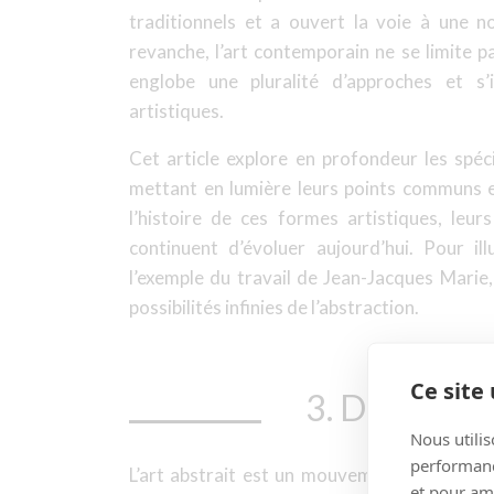
traditionnels et a ouvert la voie à une n
revanche, l’art contemporain ne se limite p
englobe une pluralité d’approches et s’i
artistiques.
Cet article explore en profondeur les spéci
mettant en lumière leurs points communs e
l’histoire de ces formes artistiques, leur
continuent d’évoluer aujourd’hui. Pour il
l’exemple du travail de Jean-Jacques Marie
possibilités infinies de l’abstraction.
Ce site 
3. Définition
Nous utilis
performance
L’art abstrait est un mouvement artistique
et pour am