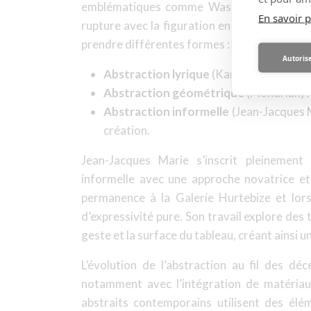
emblématiques comme Wassily Kandinsky, 
En savoir p
rupture avec la figuration en refusant tout
prendre différentes formes :
Autorise
Abstraction lyrique
(Kandinsky) : expr
Abstraction géométrique
(Mondrian) :
Abstraction informelle
(Jean-Jacques M
création.
Jean-Jacques Marie s’inscrit pleinement
informelle avec une approche novatrice et
permanence à la Galerie Hurtebize et lor
d’expressivité pure. Son travail explore des
geste et la surface du tableau, créant ainsi 
L’évolution de l’abstraction au fil des dé
notamment avec l’intégration de matériaux
abstraits contemporains utilisent des él