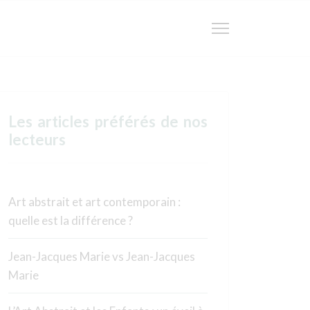
more characters for results.
4 45 50 17
Les articles préférés de nos
@jjmarie.com
lecteurs
Art abstrait et art contemporain :
quelle est la différence ?
Jean-Jacques Marie vs Jean-Jacques
Marie