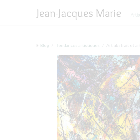
Jean-Jacques Marie
Tendances artistiques
Arti
Évolution artistique
Événements culturels
Blog
Tendances artistiques
Art abstrait et ar
Influences artistiques
Réflexions sur l'art
Analyse d'œuvres
La Boutique d'atelier