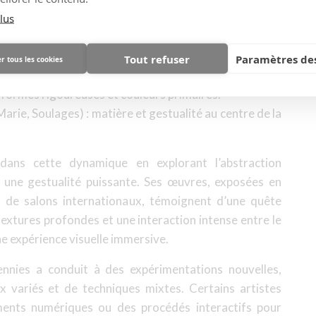
Kazimir Malevitch et Piet Mondrian. Il marque une
lus
e représentation réaliste du monde. L’abstraction peut
Tout refuser
Paramètres des
r tous les cookies
ession spontanée des émotions.
 formes rigoureuses et couleurs primaires.
arie, Soulages) : matière et gestualité au centre de la
 dans cette dynamique en explorant l’abstraction
 une gestualité puissante. Ses œuvres, exposées en
s de salons internationaux, témoignent d’une quête
 textures profondes et une interaction intense entre le
une expérience visuelle immersive.
cennies a conduit à des expérimentations nouvelles,
 variés et de techniques mixtes. Certains artistes
éments numériques ou des procédés interactifs pour