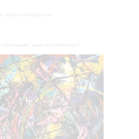
ste abstrait contemporain
Valider
Type 2 or 
+33.6 6
t contemporain : quelle est la différence ?
atelier