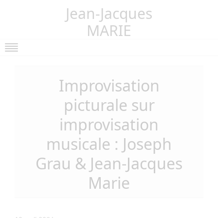
Jean-Jacques
MARIE
Actualités
Improvisation
Collections
picturale sur
Les Scriptoglyphes
Évolution
improvisation
Expositions
musicale : Joseph
Vidéos
Grau & Jean-Jacques
Pensées
Marie
Livres
Blog